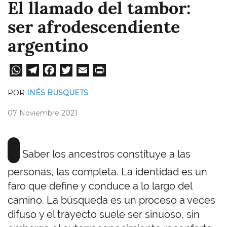
El llamado del tambor:
ser afrodescendiente
argentino
W
Te
Fa
T
E
Pri
ha
le
ce
wi
m
nt
POR
INÉS BUSQUETS
ts
gr
bo
tt
ail
07 Noviembre 2021
A
a
ok
er
pp
m
Saber los ancestros constituye a las
personas, las completa. La identidad es un
faro que define y conduce a lo largo del
camino. La búsqueda es un proceso a veces
difuso y el trayecto suele ser sinuoso, sin