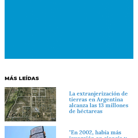
MÁS LEÍDAS
Imagen
La extranjerización de
tierras en Argentina
alcanza las 13 millones
de héctareas
Imagen
"En 2002, había más