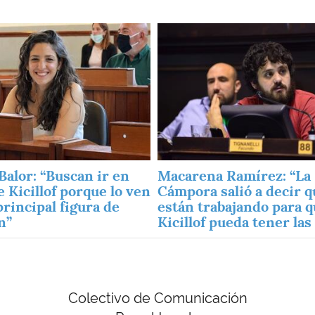
Imagen
Balor: “Buscan ir en
Macarena Ramírez: “La
e Kicillof porque lo ven
Cámpora salió a decir q
principal figura de
están trabajando para 
n”
Kicillof pueda tener las
Colectivo de Comunicación