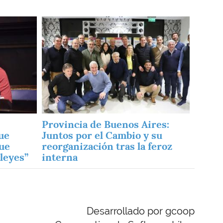
Imagen
Provincia de Buenos Aires:
ue
Juntos por el Cambio y su
que
reorganización tras la feroz
 leyes”
interna
Desarrollado por gcoop