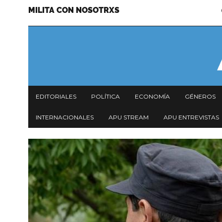
MILITA CON NOSOTRXS
Pasar
Menu
al
secundario
contenido
principal
Navegación
EDITORIALES
POLÍTICA
ECONOMÍA
GÉNEROS
principal
INTERNACIONALES
APU STREAM
APU ENTREVISTAS
Imagen