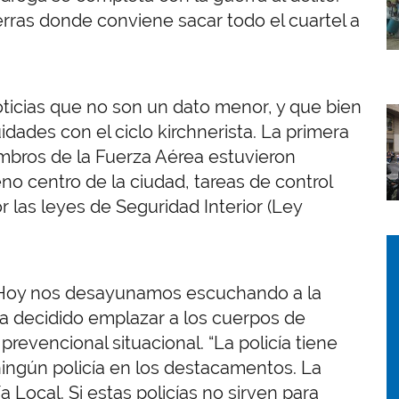
erras donde conviene sacar todo el cuartel a
icias que no son un dato menor, y que bien
I
idades con el ciclo kirchnerista. La primera
iembros de la Fuerza Aérea estuvieron
eno centro de la ciudad, tareas de control
 las leyes de Seguridad Interior (Ley
I
I
. Hoy nos desayunamos escuchando a la
a decidido emplazar a los cuerpos de
 prevencional situacional. “La policía tiene
 ningún policía en los destacamentos. La
ía Local. Si estas policías no sirven para