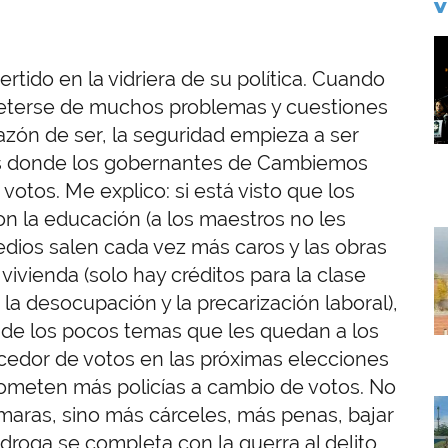
V
I
rtido en la vidriera de su política. Cuando
eterse de muchos problemas y cuestiones
zón de ser, la seguridad empieza a ser
ms donde los gobernantes de Cambiemos
tos. Me explico: si está visto que los
 la educación (a los maestros no les
I
medios salen cada vez más caros y las obras
a vivienda (solo hay créditos para la clase
la desocupación y la precarización laboral),
de los pocos temas que les quedan a los
edor de votos en las próximas elecciones
rometen más policías a cambio de votos. No
I
ámaras, sino más cárceles, más penas, bajar
 droga se completa con la guerra al delito.