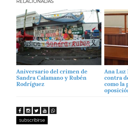
RELACIONADAS
Imagen
Imagen
Aniversario del crimen de
Ana Luz 
Sandra Calamano y Rubén
contra d
Rodríguez
como la 
oposició
subscribirse