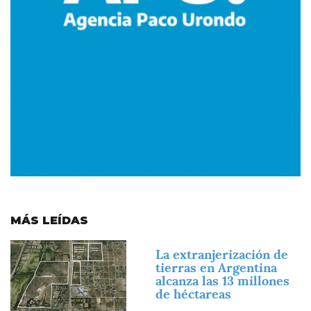
MÁS LEÍDAS
Imagen
La extranjerización de
tierras en Argentina
alcanza las 13 millones
de héctareas