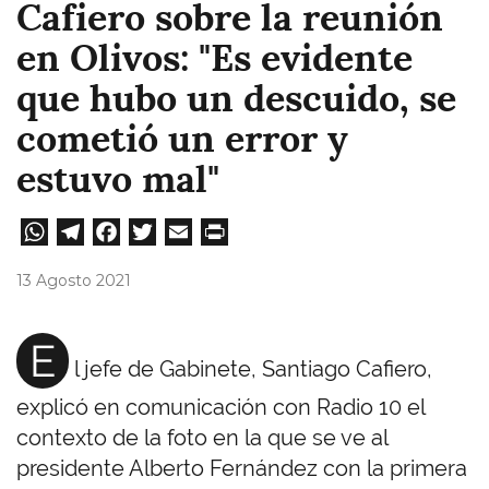
Cafiero sobre la reunión
en Olivos: "Es evidente
que hubo un descuido, se
cometió un error y
estuvo mal"
W
Te
Fa
T
E
Pri
ha
le
ce
wi
m
nt
13 Agosto 2021
ts
gr
bo
tt
ail
A
a
ok
er
E
l jefe de Gabinete, Santiago Cafiero,
pp
m
explicó en comunicación con Radio 10 el
contexto de la foto en la que se ve al
presidente Alberto Fernández con la primera