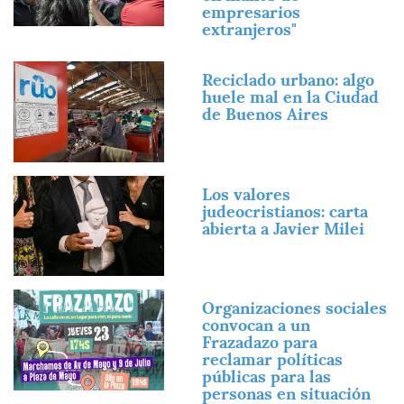
empresarios
extranjeros"
Imagen
Reciclado urbano: algo
huele mal en la Ciudad
de Buenos Aires
Imagen
Los valores
judeocristianos: carta
abierta a Javier Milei
Imagen
Organizaciones sociales
convocan a un
Frazadazo para
reclamar políticas
públicas para las
personas en situación