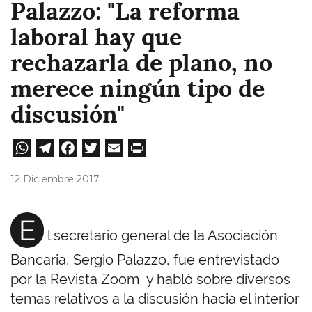
Palazzo: "La reforma
laboral hay que
rechazarla de plano, no
merece ningún tipo de
discusión"
W
Te
Fa
T
E
Pri
ha
le
ce
wi
m
nt
12 Diciembre 2017
ts
gr
bo
tt
ail
A
a
ok
er
E
l secretario general de la Asociación
pp
m
Bancaria, Sergio Palazzo, fue entrevistado
por la Revista Zoom y habló sobre diversos
temas relativos a la discusión hacia el interior