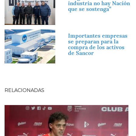
industria no hay Nación
que se sostenga”
Imagen
Importantes empresas
se preparan para la
compra de los activos
de Sancor
RELACIONADAS
Imagen