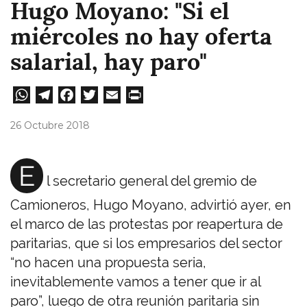
Hugo Moyano: "Si el
miércoles no hay oferta
salarial, hay paro"
W
Te
Fa
T
E
Pri
ha
le
ce
wi
m
nt
26 Octubre 2018
ts
gr
bo
tt
ail
A
a
ok
er
E
l secretario general del gremio de
pp
m
Camioneros, Hugo Moyano, advirtió ayer, en
el marco de las protestas por reapertura de
paritarias, que si los empresarios del sector
“no hacen una propuesta seria,
inevitablemente vamos a tener que ir al
paro”, luego de otra reunión paritaria sin