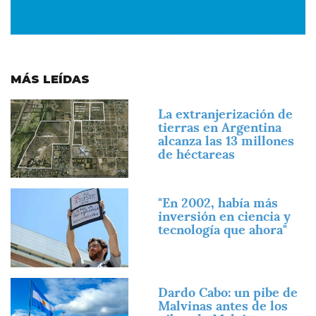
MÁS LEÍDAS
Imagen
La extranjerización de
tierras en Argentina
alcanza las 13 millones
de héctareas
Imagen
"En 2002, había más
inversión en ciencia y
tecnología que ahora"
Imagen
Dardo Cabo: un pibe de
Malvinas antes de los