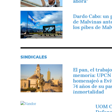
ahora"
Imagen
Dardo Cabo: un 
de Malvinas ant
los pibes de Mal
SINDICALES
Imagen
El pan, el trabajo
memoria: UPCN
homenajeó a Evi
74 años de su pas
inmortalidad
Imagen
UOM C