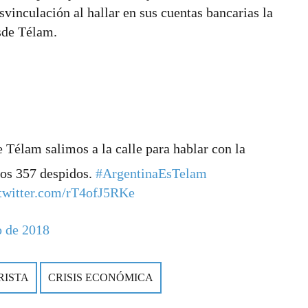
svinculación al hallar en sus cuentas bancarias la
esde Télam.
de Télam salimos a la calle para hablar con la
 los 357 despidos.
#ArgentinaEsTelam
.twitter.com/rT4ofJ5RKe
o de 2018
RISTA
CRISIS ECONÓMICA