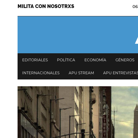
MILITA CON NOSOTRXS
06
Pasar
Menu
al
secundario
contenido
principal
Navegación
EDITORIALES
POLÍTICA
ECONOMÍA
GÉNEROS
principal
INTERNACIONALES
APU STREAM
APU ENTREVISTA
Imagen