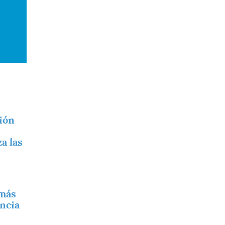
ión
a las
 más
ncia