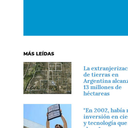
MÁS LEÍDAS
Imagen
La extranjerizac
de tierras en
Argentina alcanz
13 millones de
héctareas
Imagen
"En 2002, había
inversión en cie
y tecnología que