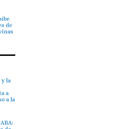
pibe
es de
vinas
 y la
ta a
o a la
ABA: