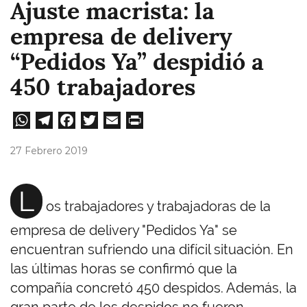
Ajuste macrista: la
empresa de delivery
“Pedidos Ya” despidió a
450 trabajadores
W
Te
Fa
T
E
Pri
ha
le
ce
wi
m
nt
27 Febrero 2019
ts
gr
bo
tt
ail
A
a
ok
er
L
os trabajadores y trabajadoras de la
pp
m
empresa de delivery "Pedidos Ya" se
encuentran sufriendo una difícil situación. En
las últimas horas se confirmó que la
compañía concretó 450 despidos. Además, la