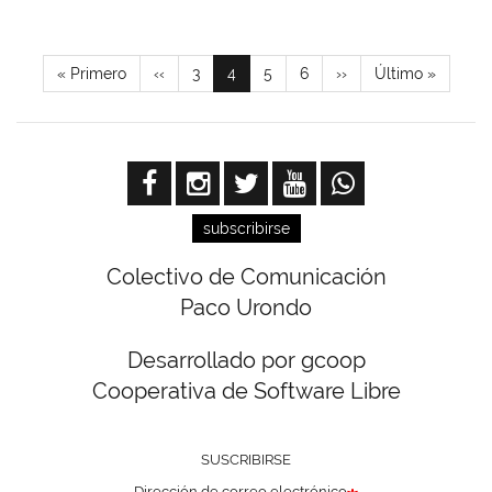
Paginación
Primera
« Primero
Página
‹‹
Page
3
Página
4
Page
5
Page
6
Siguiente
››
Última
Último »
página
anterior
actual
página
página
subscribirse
Colectivo de Comunicación
Paco Urondo
Desarrollado por gcoop
Cooperativa de Software Libre
SUSCRIBIRSE
Dirección de correo electrónico