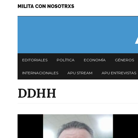
MILITA CON NOSOTRXS
Pasar
Menu
al
secundario
contenido
principal
Navegación
EDITORIALES
POLÍTICA
ECONOMÍA
GÉNEROS
principal
INTERNACIONALES
APU STREAM
APU ENTREVISTAS
DDHH
Imagen