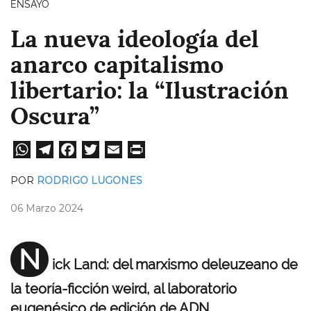
ENSAYO
La nueva ideología del
anarco capitalismo
libertario: la “Ilustración
Oscura”
W
Te
Fa
T
E
Pri
ha
le
ce
wi
m
nt
POR
RODRIGO LUGONES
ts
gr
bo
tt
ail
06 Marzo 2024
A
a
ok
er
pp
m
N
ick Land: del marxismo deleuzeano de
la teoría-ficción weird, al laboratorio
eugenésico de edición de ADN