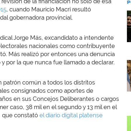
 revisión de la financiación no sólo de esa
P
015
, cuando Mauricio Macri resultó
I
dal gobernadora provincial.
radical Jorge Más, excandidato a intendente
 electorales nacionales como contribuyente
tó. Más realizó por entonces una denuncia
 y por la que nunca fue llamado a declarar.
I
n patrón común a todos los distritos
ales consignados como aportes de
caños en sus Concejos Deliberantes o cargos
mer caso, 38 mil en el segundo y 13 mil en el
, que constató
el diario digital platense
I