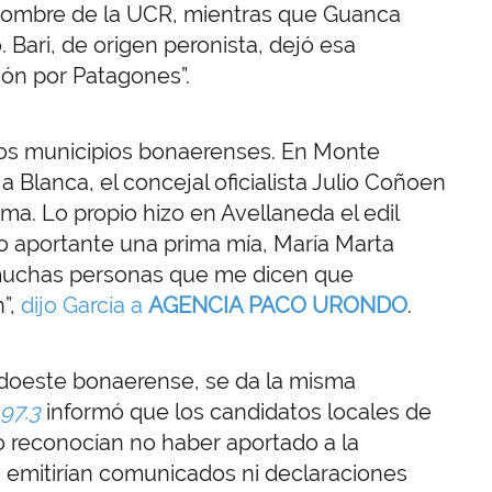
 nombre de la UCR, mientras que Guanca
Bari, de origen peronista, dejó esa
ión por Patagones”.
e los municipios bonaerenses. En Monte
a Blanca, el concejal oficialista Julio Coñoen
a. Lo propio hizo en Avellaneda el edil
o aportante una prima mía, María Marta
muchas personas que me dicen que
n”,
dijo García a
AGENCIA PACO URONDO
.
udoeste bonaerense, se da la misma
97.3
informó que los candidatos locales de
do reconocían no haber aportado a la
 emitirían comunicados ni declaraciones