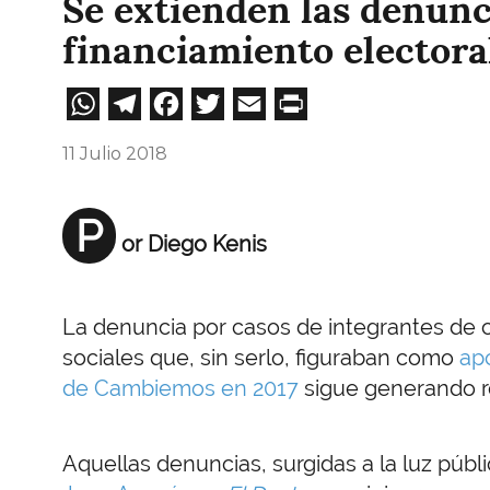
Se extienden las denunc
financiamiento elector
WhatsApp
Telegram
Facebook
Twitter
Email
Print
11 Julio 2018
P
or Diego Kenis
La denuncia por casos de integrantes de c
sociales que, sin serlo, figuraban como
ap
de Cambiemos en 2017
sigue generando r
Aquellas denuncias, surgidas a la luz públ