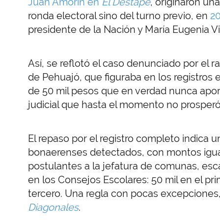
Juan Amorín en
El Destape
, originaron una
ronda electoral sino del turno previo, en
2
presidente de la Nación y María Eugenia Vi
Así, se reflotó el caso denunciado por el 
de Pehuajó, que figuraba en los registros
de 50 mil pesos que en verdad nunca apor
judicial que hasta el momento no prosperó
El repaso por el registro completo indica u
bonaerenses detectados, con montos igu
postulantes a la jefatura de comunas, es
en los Consejos Escolares: 50 mil en el pri
tercero. Una regla con pocas excepciones
Diagonales
.