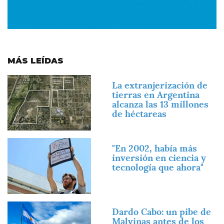
MÁS LEÍDAS
Imagen
La extranjerización de
tierras en Argentina
alcanza las 13 millones
de héctareas
Imagen
"En 2002, había más
inversión en ciencia y
tecnología que ahora"
Imagen
Dardo Cabo: un pibe de
Malvinas antes de los