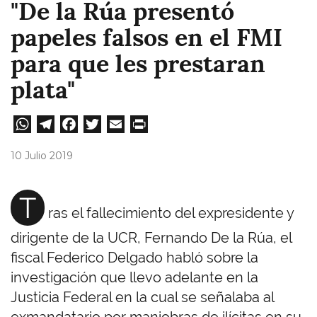
"De la Rúa presentó
papeles falsos en el FMI
para que les prestaran
plata"
W
Te
Fa
T
E
Pri
ha
le
ce
wi
m
nt
10 Julio 2019
ts
gr
bo
tt
ail
A
a
ok
er
T
ras el fallecimiento del expresidente y
pp
m
dirigente de la UCR, Fernando De la Rúa, el
fiscal Federico Delgado habló sobre la
investigación que llevo adelante en la
Justicia Federal en la cual se señalaba al