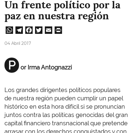
Un frente político por la
paz en nuestra región
W
Te
Fa
T
E
Pri
ha
le
ce
wi
m
nt
04 Abril 2017
ts
gr
bo
tt
ail
A
a
ok
er
P
or Irma Antognazzi
pp
m
Los grandes dirigentes políticos populares
de nuestra región pueden cumplir un papel
histórico en esta hora difícil si se pronuncian
juntos contra las políticas genocidas del gran
capital financiero transnacional que pretende
arrasar con los derechos conquistados y con