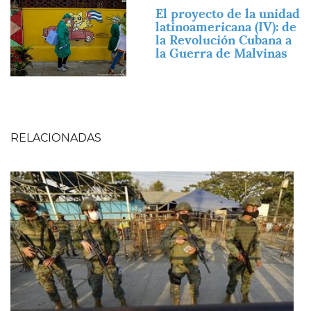
Imagen
El proyecto de la unidad
latinoamericana (IV): de
la Revolución Cubana a
la Guerra de Malvinas
RELACIONADAS
Imagen