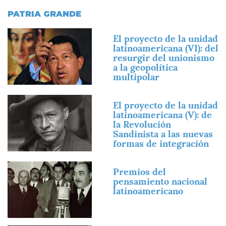
PATRIA GRANDE
Imagen
El proyecto de la unidad
latinoamericana (VI): del
resurgir del unionismo
a la geopolítica
multipolar
Imagen
El proyecto de la unidad
latinoamericana (V): de
la Revolución
Sandinista a las nuevas
formas de integración
Imagen
Premios del
pensamiento nacional
latinoamericano