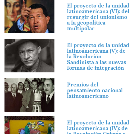
Imagen
El proyecto de la unidad
latinoamericana (VI): del
resurgir del unionismo
a la geopolítica
multipolar
Imagen
El proyecto de la unidad
latinoamericana (V): de
la Revolución
Sandinista a las nuevas
formas de integración
Imagen
Premios del
pensamiento nacional
latinoamericano
Imagen
El proyecto de la unidad
latinoamericana (IV): de
la Revolución Cubana a