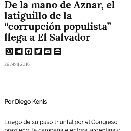
De la mano de Aznar, el
latiguillo de la
“corrupción populista”
llega a El Salvador
W
Te
Fa
T
E
Pri
ha
le
ce
wi
m
nt
26 Abril 2016
ts
gr
bo
tt
ail
A
a
ok
er
pp
m
Por Diego Kenis
Luego de su paso triunfal por el Congreso
brasileño, la campaña electoral argentina y