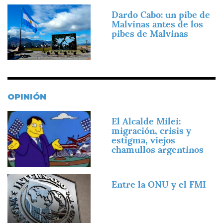
Imagen
Dardo Cabo: un pibe de
Malvinas antes de los
pibes de Malvinas
OPINIÓN
Imagen
El Alcalde Milei:
migración, crisis y
estigma, viejos
chamullos argentinos
Imagen
Entre la ONU y el FMI