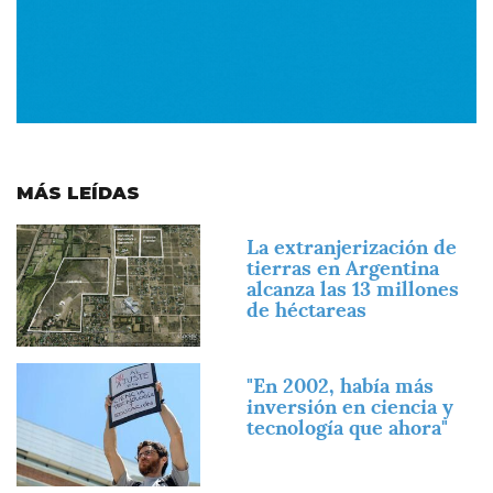
MÁS LEÍDAS
Imagen
La extranjerización de
tierras en Argentina
alcanza las 13 millones
de héctareas
Imagen
"En 2002, había más
inversión en ciencia y
tecnología que ahora"