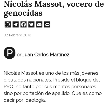
Nicolás Massot, vocero de
genocidas
W
Te
Fa
T
E
Pri
ha
le
ce
wi
m
nt
02 Febrero 2018
ts
gr
bo
tt
ail
A
a
ok
er
P
or Juan Carlos Martínez
pp
m
Nicolás Massot es uno de los más jóvenes
diputados nacionales. Preside el bloque del
PRO, no tanto por sus méritos personales
sino por portación de apellido. Que es como
decir por ideología.