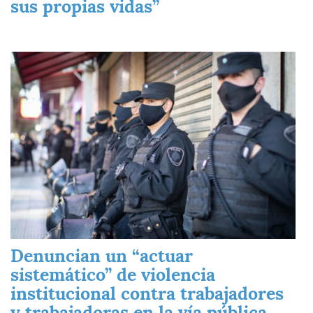
sus propias vidas”
Imagen
Denuncian un “actuar
sistemático” de violencia
institucional contra trabajadores
y trabajadoras en la vía pública