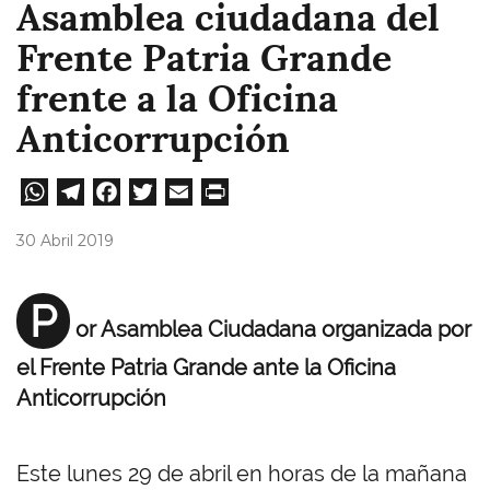
Asamblea ciudadana del
Frente Patria Grande
frente a la Oficina
Anticorrupción
W
Te
Fa
T
E
Pri
ha
le
ce
wi
m
nt
30 Abril 2019
ts
gr
bo
tt
ail
A
a
ok
er
P
or Asamblea Ciudadana organizada por
pp
m
el Frente Patria Grande ante la Oficina
Anticorrupción
Este lunes 29 de abril en horas de la mañana