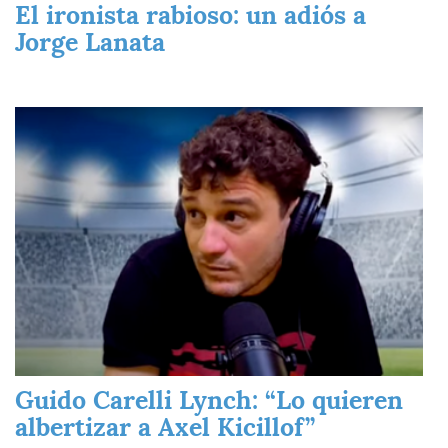
El ironista rabioso: un adiós a
Jorge Lanata
Imagen
Guido Carelli Lynch: “Lo quieren
albertizar a Axel Kicillof”