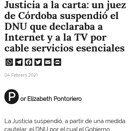
Justicia a la carta: un juez
de Córdoba suspendió el
DNU que declaraba a
Internet y a la TV por
cable servicios esenciales
W
Te
Fa
T
E
Pri
ha
le
ce
wi
m
nt
04 Febrero 2021
ts
gr
bo
tt
ail
A
a
ok
er
P
or Elizabeth Pontoriero
pp
m
La Justicia suspendió, a partir de una medida
cautelar, el DNU por el cual el Gobierno