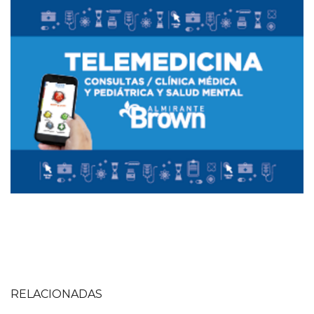
Imagen
Imagen
RELACIONADAS