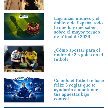
Imagen
Lágrimas, memes y el
doblete de España: todo
lo que hay que saber
sobre el mayor torneo
de fútbol de 2026
Imagen
¿Cómo apostar para el
under de 2.5 goles en el
fútbol?
Imagen
Cuando el fútbol te hace
feliz: 5 reglas que te
ayudarán a mantener
tus apuestas bajo
control