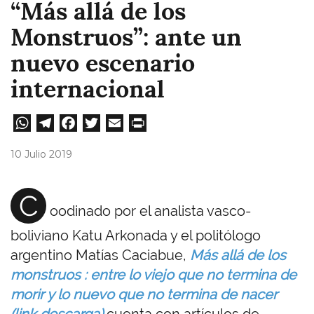
“Más allá de los
Monstruos”: ante un
nuevo escenario
internacional
W
Te
Fa
T
E
Pri
ha
le
ce
wi
m
nt
10 Julio 2019
ts
gr
bo
tt
ail
A
a
ok
er
C
oodinado por el analista vasco-
pp
m
boliviano Katu Arkonada y el politólogo
argentino Matías Caciabue,
Más allá de los
monstruos : entre lo viejo que no termina de
morir y lo nuevo que no termina de nacer