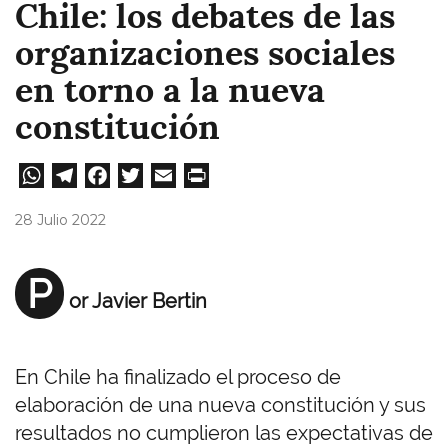
Chile: los debates de las
organizaciones sociales
en torno a la nueva
constitución
W
Te
Fa
T
E
Pri
ha
le
ce
wi
m
nt
28 Julio 2022
ts
gr
bo
tt
ail
A
a
ok
er
P
or Javier Bertin
pp
m
En Chile ha finalizado el proceso de
elaboración de una nueva constitución y sus
resultados no cumplieron las expectativas de