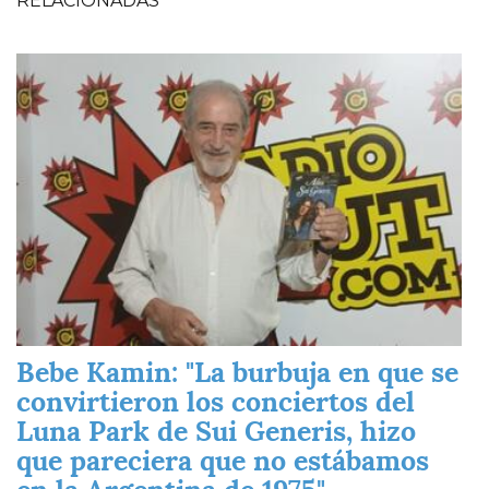
RELACIONADAS
Imagen
Bebe Kamin: "La burbuja en que se
convirtieron los conciertos del
Luna Park de Sui Generis, hizo
que pareciera que no estábamos