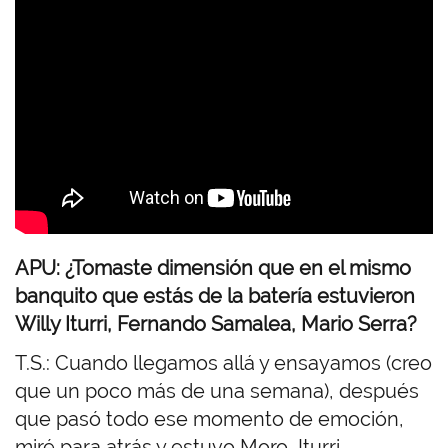
o
r
e
m
o
t
o
APU: ¿Tomaste dimensión que en el mismo
banquito que estás de la batería estuvieron
Willy Iturri, Fernando Samalea, Mario Serra?
T.S.: Cuando llegamos allá y ensayamos (creo
que un poco más de una semana), después
que pasó todo ese momento de emoción,
miré para atrás y estuvo Moro, Iturri,