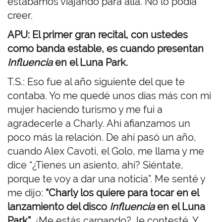
estábamos viajando para allá. No lo podía
creer.
APU: El primer gran recital, con ustedes
como banda estable, es cuando presentan
Influencia
en el Luna Park.
T.S.: Eso fue al año siguiente del que te
contaba. Yo me quedé unos días más con mi
mujer haciendo turismo y me fui a
agradecerle a Charly. Ahí afianzamos un
poco más la relación. De ahí pasó un año,
cuando Alex Cavoti, el Golo, me llama y me
dice “¿Tienes un asiento, ahí? Siéntate,
porque te voy a dar una noticia”. Me senté y
me dijo:
“Charly los quiere para tocar en el
lanzamiento del disco
Influencia
en el Luna
Park”.
¿Me estás cargando?, le contesté. Y