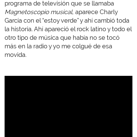
programa de televisión que se llamaba
Magnetoscopio musical
, aparece Charly
García con el “estoy verde” y ahí cambió toda
la historia. Ahí apareció el rock latino y todo el
otro tipo de música que había no se tocó
más en la radio y yo me colgué de esa
movida.
U
R
L
d
e
V
i
d
e
o