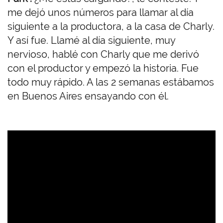
me dejó unos números para llamar al día
siguiente a la productora, a la casa de Charly.
Y así fue. Llamé al día siguiente, muy
nervioso, hablé con Charly que me derivó
con el productor y empezó la historia. Fue
todo muy rápido. A las 2 semanas estábamos
en Buenos Aires ensayando con él.
U
R
L
d
e
V
i
d
e