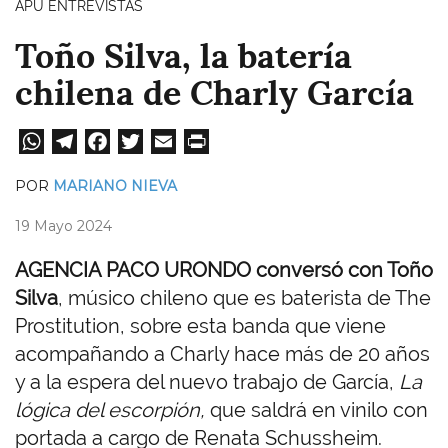
APU ENTREVISTAS
Toño Silva, la batería
chilena de Charly García
W
Te
Fa
T
E
Pri
ha
le
ce
wi
m
nt
POR
MARIANO NIEVA
ts
gr
bo
tt
ail
19 Mayo 2024
A
a
ok
er
pp
m
AGENCIA PACO URONDO conversó con Toño
Silva
, músico chileno que es baterista de The
Prostitution, sobre esta banda que viene
acompañando a Charly hace más de 20 años
y a la espera del nuevo trabajo de García,
La
lógica del escorpión,
que saldrá en vinilo con
portada a cargo de Renata Schussheim.