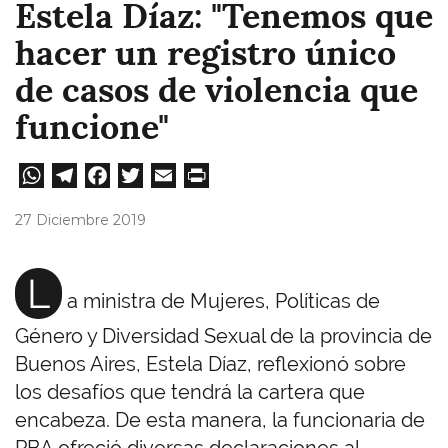
Estela Díaz: "Tenemos que
hacer un registro único
de casos de violencia que
funcione"
W
Te
Fa
T
E
Pri
ha
le
ce
wi
m
nt
27 Diciembre 2019
ts
gr
bo
tt
ail
A
a
ok
er
L
a ministra de Mujeres, Políticas de
pp
m
Género y Diversidad Sexual de la provincia de
Buenos Aires, Estela Díaz, reflexionó sobre
los desafíos que tendrá la cartera que
encabeza. De esta manera, la funcionaria de