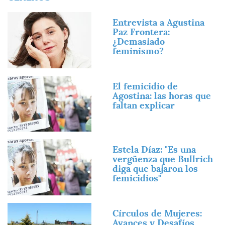
Imagen
Entrevista a Agustina
Paz Frontera:
¿Demasiado
feminismo?
Imagen
El femicidio de
Agostina: las horas que
faltan explicar
Imagen
Estela Díaz: "Es una
vergüenza que Bullrich
diga que bajaron los
femicidios"
Imagen
Círculos de Mujeres:
Avances y Desafíos