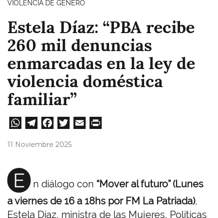
VIOLENCIA DE GÉNERO
Estela Díaz: “PBA recibe
260 mil denuncias
enmarcadas en la ley de
violencia doméstica
familiar”
W
Te
Fa
T
E
Pri
ha
le
ce
wi
m
nt
11 Noviembre 2025
ts
gr
bo
tt
ail
A
a
ok
er
E
n diálogo con
“Mover al futuro” (Lunes
pp
m
a viernes de 16 a 18hs por FM La Patriada)
,
Estela Díaz, ministra de las Mujeres, Políticas