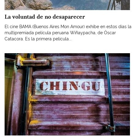
La voluntad de no desaparecer
El cine BAMA (Buenos Aires Mon Amour) exhibe en estos días la
multipremiada película peruana Wiñaypacha, de Óscar
Catacora. Es la primera película...
Imagen