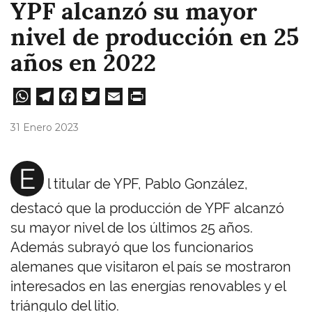
YPF alcanzó su mayor
nivel de producción en 25
años en 2022
W
Te
Fa
T
E
Pri
ha
le
ce
wi
m
nt
31 Enero 2023
ts
gr
bo
tt
ail
A
a
ok
er
E
l titular de YPF, Pablo González,
pp
m
destacó que la producción de YPF alcanzó
su mayor nivel de los últimos 25 años.
Además subrayó que los funcionarios
alemanes que visitaron el país se mostraron
interesados en las energías renovables y el
triángulo del litio.