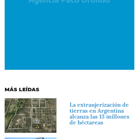
MÁS LEÍDAS
Imagen
La extranjerización de
tierras en Argentina
alcanza las 13 millones
de héctareas