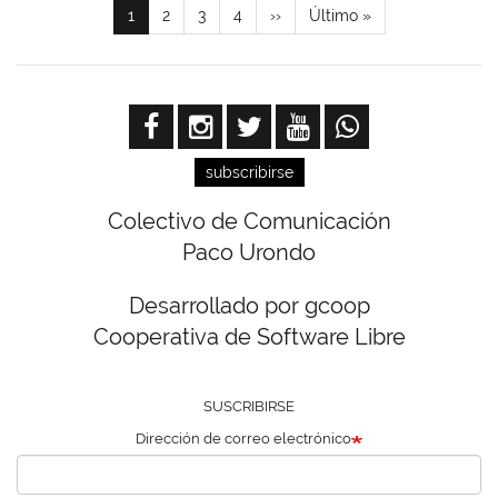
Página
1
Page
2
Page
3
Page
4
Siguiente
››
Última
Último »
actual
página
página
subscribirse
Colectivo de Comunicación
Paco Urondo
Desarrollado por gcoop
Cooperativa de Software Libre
SUSCRIBIRSE
Dirección de correo electrónico