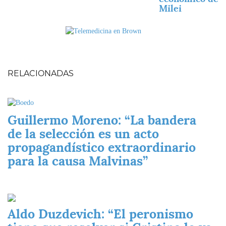
Milei
Imagen
Imagen
RELACIONADAS
Imagen
Guillermo Moreno: “La bandera
de la selección es un acto
propagandístico extraordinario
para la causa Malvinas”
Imagen
Aldo Duzdevich: “El peronismo