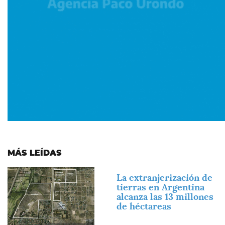
MÁS LEÍDAS
Imagen
La extranjerización de
tierras en Argentina
alcanza las 13 millones
de héctareas