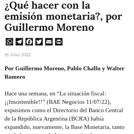
¿Qué hacer con la
emisión monetaria?, por
Guillermo Moreno
W
Te
Fa
Tw
E
Pri
hat
leg
ce
itt
ma
nt
18 Julio 2022
sA
ra
bo
er
il
Por Guillermo Moreno, Pablo Challu y Walter
pp
m
ok
Romero
Hace una semana, en “La situación fiscal:
¡¡Insostenible!!” (BAE Negocios 11/07/22),
expusimos como el Directorio del Banco Central
de la República Argentina (BCRA) había
expandido, nuevamente, la Base Monetaria, tanto