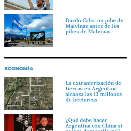
Imagen
Dardo Cabo: un pibe de
Malvinas antes de los
pibes de Malvinas
ECONOMÍA
Imagen
La extranjerización de
tierras en Argentina
alcanza las 13 millones
de héctareas
Imagen
¿Qué debe hacer
Argentina con China si