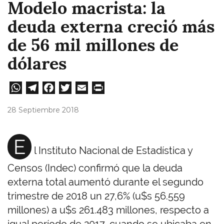
Modelo macrista: la
deuda externa creció más
de 56 mil millones de
dólares
W
Te
Fa
T
E
Pri
ha
le
ce
wi
m
nt
28 Septiembre 2018
ts
gr
bo
tt
ail
A
a
ok
er
E
l Instituto Nacional de Estadística y
pp
m
Censos (Indec) confirmó que la deuda
externa total aumentó durante el segundo
trimestre de 2018 un 27,6% (u$s 56.559
millones) a u$s 261.483 millones, respecto a