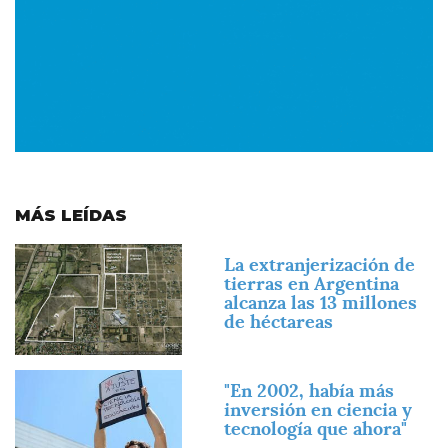
MÁS LEÍDAS
Imagen
La extranjerización de
tierras en Argentina
alcanza las 13 millones
de héctareas
Imagen
"En 2002, había más
inversión en ciencia y
tecnología que ahora"