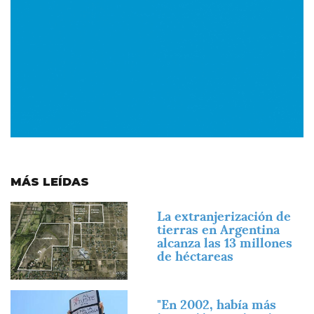
MÁS LEÍDAS
Imagen
La extranjerización de
tierras en Argentina
alcanza las 13 millones
de héctareas
Imagen
"En 2002, había más