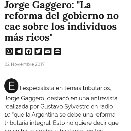
Jorge Gaggero: "La
reforma del gobierno no
cae sobre los individuos
más ricos"
W
Te
Fa
T
E
Pri
ha
le
ce
wi
m
nt
02 Noviembre 2017
ts
gr
bo
tt
ail
A
a
ok
er
E
l especialista en temas tributarios,
pp
m
Jorge Gaggero, destacó en una entrevista
realizada por Gustavo Sylvestre en radio
10 “que la Argentina se debe una reforma
tributaria integral. Esto no quiere decir que