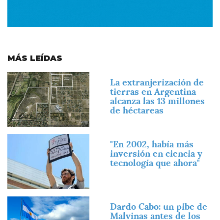
MÁS LEÍDAS
Imagen
La extranjerización de
tierras en Argentina
alcanza las 13 millones
de héctareas
Imagen
"En 2002, había más
inversión en ciencia y
tecnología que ahora"
Imagen
Dardo Cabo: un pibe de
Malvinas antes de los