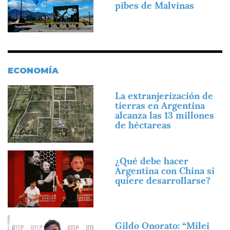
pibes de Malvinas
ECONOMÍA
Imagen
La extranjerización de
tierras en Argentina
alcanza las 13 millones
de héctareas
Imagen
¿Qué debe hacer
Argentina con China si
quiere desarrollarse?
Imagen
Gildo Onorato: “Milei