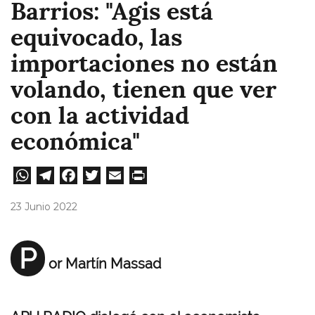
Barrios: "Agis está
equivocado, las
importaciones no están
volando, tienen que ver
con la actividad
económica"
W
Te
Fa
T
E
Pri
ha
le
ce
wi
m
nt
23 Junio 2022
ts
gr
bo
tt
ail
A
a
ok
er
P
or Martín Massad
pp
m