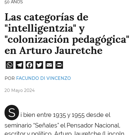
50 AÑOS
Las categorías de
"intelligentzia" y
"colonización pedagógica"
en Arturo Jauretche
W
Te
Fa
T
E
Pri
ha
le
ce
wi
m
nt
POR
FACUNDO DI VINCENZO
ts
gr
bo
tt
ail
20 Mayo 2024
A
a
ok
er
pp
m
S
i bien entre 1935 y 1955 desde el
seminario “Señales” el Pensador Nacional,
escritor y político, Arturo Jauretche (Lincoln,