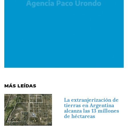
MÁS LEÍDAS
Imagen
La extranjerización de
tierras en Argentina
alcanza las 13 millones
de héctareas