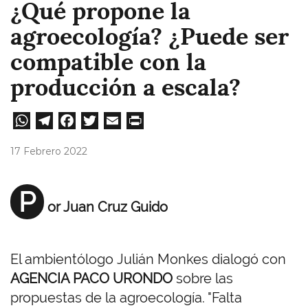
¿Qué propone la
agroecología? ¿Puede ser
compatible con la
producción a escala?
W
Te
Fa
T
E
Pri
ha
le
ce
wi
m
nt
17 Febrero 2022
ts
gr
bo
tt
ail
A
a
ok
er
P
or Juan Cruz Guido
pp
m
El ambientólogo Julián Monkes dialogó con
AGENCIA PACO URONDO
sobre las
propuestas de la agroecología. "Falta