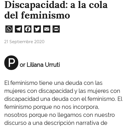
Discapacidad: a la cola
del feminismo
W
Te
Fa
T
E
Pri
ha
le
ce
wi
m
nt
21 Septiembre 2020
ts
gr
bo
tt
ail
A
a
ok
er
P
or Liliana Urruti
pp
m
El feminismo tiene una deuda con las
mujeres con discapacidad y las mujeres con
discapacidad una deuda con el feminismo. El
feminismo porque no nos incorpora,
nosotros porque no llegamos con nuestro
discurso a una descripción narrativa de