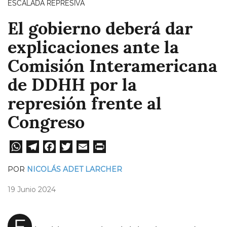
ESCALADA REPRESIVA
El gobierno deberá dar
explicaciones ante la
Comisión Interamericana
de DDHH por la
represión frente al
Congreso
W
Te
Fa
T
E
Pri
ha
le
ce
wi
m
nt
POR
NICOLÁS ADET LARCHER
ts
gr
bo
tt
ail
19 Junio 2024
A
a
ok
er
pp
m
E