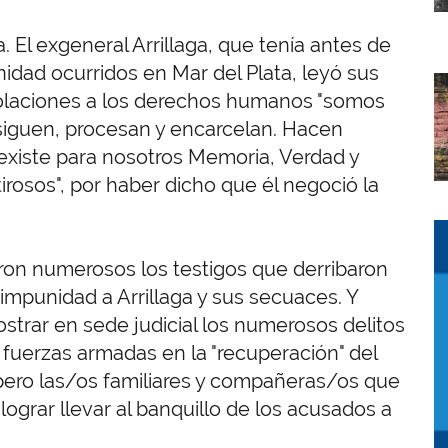
 El exgeneral Arrillaga, que tenía antes de
idad ocurridos en Mar del Plata, leyó sus
I
 violaciones a los derechos humanos "somos
siguen, procesan y encarcelan. Hacen
xiste para nosotros Memoria, Verdad y
tirosos", por haber dicho que él negoció la
I
I
eron numerosos los testigos que derribaron
ó impunidad a Arrillaga y sus secuaces. Y
trar en sede judicial los numerosos delitos
 fuerzas armadas en la "recuperación" del
 pero las/os familiares y compañeras/os que
grar llevar al banquillo de los acusados a