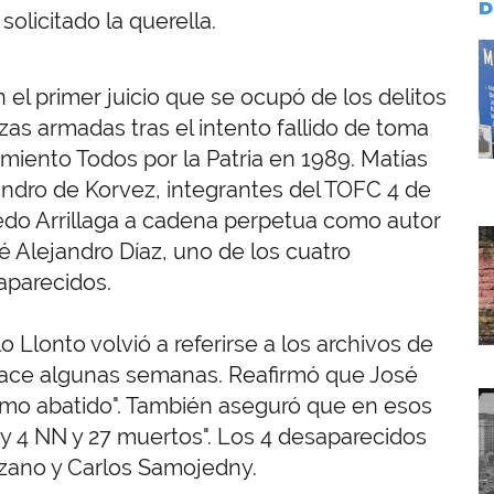
D
licitado la querella.
I
 el primer juicio que se ocupó de los delitos
as armadas tras el intento fallido de toma
miento Todos por la Patria en 1989. Matías
ndro de Korvez, integrantes del TOFC 4 de
redo Arrillaga a cadena perpetua como autor
I
é Alejandro Díaz, uno de los cuatro
aparecidos.
 Llonto volvió a referirse a los archivos de
 hace algunas semanas. Reafirmó que José
I
omo abatido". También aseguró que en esos
y 4 NN y 27 muertos". Los 4 desaparecidos
nzano y Carlos Samojedny.