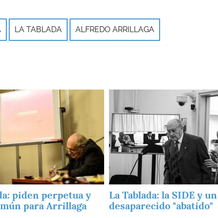
A
LA TABLADA
ALFREDO ARRILLAGA
Imagen
da: piden perpetua y
La Tablada: la SIDE y un
omún para Arrillaga
desaparecido "abatido"