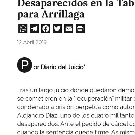
Desaparecidos en la Tab
para Arrillaga
WhatsApp
Telegram
Facebook
Twitter
Email
Print
12 Abril 2019
P
or Diario del Juicio*
Tras un largo juicio donde quedaron demo
se cometieron en la "recuperación" militar d
condenado a prisión perpetua como autor 
Alejandro Díaz, uno de los cuatro militan
desaparecidos. Ante el pedido de cárcel com
cuando la sentencia quede firme. Asimismo