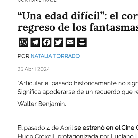
“Una edad difícil”: el co
regreso de los fantasmas
WhatsApp
Telegram
Facebook
Twitter
Email
Print
POR
NATALIA TORRADO
25 Abril 2024
“Articular el
pasado históricamente
no sign
Significa apoderarse de un
recuerdo
que r
Walter Benjamin.
El pasado 4 de Abril
se estrenó en el Cin
Hugo Crexell, protagonizada por Luciano 