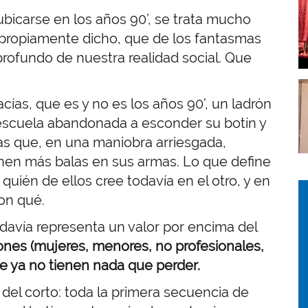
I
 ubicarse en los años 90’, se trata mucho
propiamente dicho, que de los fantasmas
rofundo de nuestra realidad social. Que
I
ías, que es y no es los años 90’, un ladrón
escuela abandonada a esconder su botín y
s que, en una maniobra arriesgada,
ienen más balas en sus armas. Lo que define
quién de ellos cree todavía en el otro, y en
I
I
on qué.
todavía representa un valor por encima del
iones (mujeres, menores, no profesionales,
e ya no tienen nada que perder.
el corto: toda la primera secuencia de