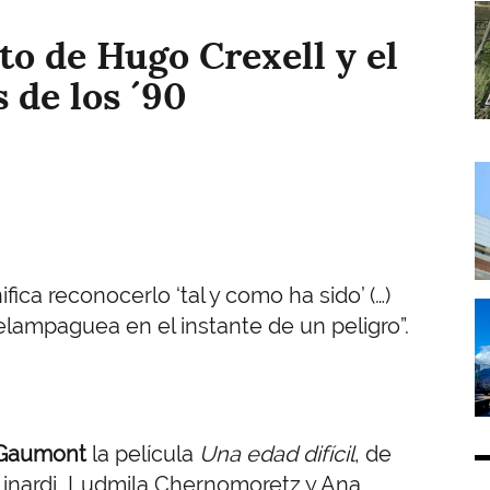
I
rto de Hugo Crexell y el
 de los ´90
I
ifica reconocerlo ‘tal y como ha sido’ (…)
I
elampaguea en el instante de un
peligro
”.
e Gaumont
la película
Una edad difícil
, de
Linardi, Ludmila Chernomoretz y Ana