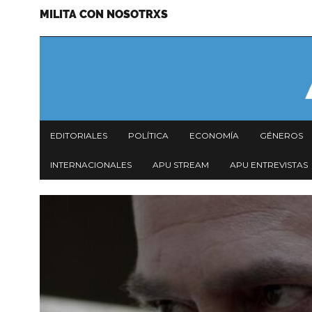
MILITA CON NOSOTRXS
Pasar
Menu
al
secundario
contenido
principal
Navegación
EDITORIALES
POLÍTICA
ECONOMÍA
GÉNEROS
principal
INTERNACIONALES
APU STREAM
APU ENTREVISTAS
Imagen