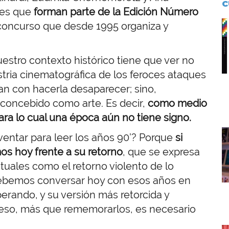
C
jes que
forman parte de la Edición Número
I
 concurso que desde 1995 organiza y
estro contexto histórico tiene que ver no
stria cinematográfica de los feroces ataques
an con hacerla desaparecer; sino,
 concebido como arte. Es decir,
como medio
ara lo cual una época aún no tiene signo.
I
entar para leer los años 90’? Porque
si
os hoy frente a su retorno
, que se expresa
ctuales como el retorno violento de lo
debemos conversar hoy con esos años en
erando, y su versión más retorcida y
or eso, más que rememorarlos, es necesario