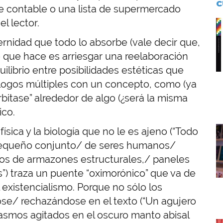
C
ce contable o una lista de supermercado
l lector.
I
nidad que todo lo absorbe (vale decir que,
lo que hace es arriesgar una reelaboración
ilibrio entre posibilidades estéticas que
álogos múltiples con un concepto, como (ya
orbitase” alrededor de algo (¿será la misma
ico.
I
ísica y la biología que no le es ajeno (“Todo
pequeño conjunto/ de seres humanos/
os de armazones estructurales,/ paneles
s”) traza un puente “oximorónico” que va de
el existencialismo. Porque no sólo los
se/ rechazándose en el texto (“Un agujero
asmos agitados en el oscuro manto abisal