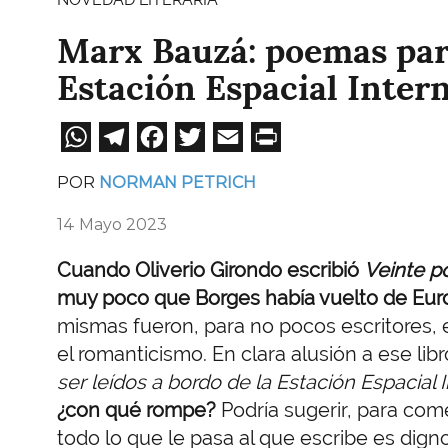
Marx Bauzá: poemas para
Estación Espacial Inter
WhatsApp
Telegram
Facebook
Twitter
Email
Print
POR
NORMAN PETRICH
14 Mayo 2023
Cuando Oliverio Girondo escribió
Veinte po
muy poco que Borges había vuelto de Euro
mismas fueron, para no pocos escritores,
el romanticismo. En clara alusión a ese li
ser leídos a bordo de la Estación Espacial 
¿con qué rompe?
Podría sugerir, para co
todo lo que le pasa al que escribe es dig