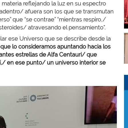
I
materia reflejando la luz en su espectro
del adentro/ afuera son los que se transmutan
erso” que “se contrae” “mientras respiro,/
asteroides/ atravesando el pensamiento”.
I
ar ese Universo que se describe desde la
que lo consideramos apuntando hacia los
antes estrellas de Alfa Centauri/ que
,/ en ese punto/ un universo interior se
I
I