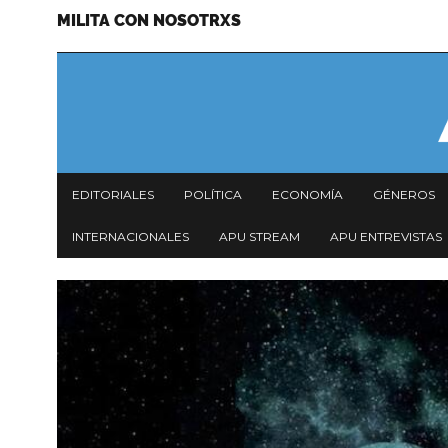
MILITA CON NOSOTRXS
Pasar
Menu
al
secundario
contenido
principal
Navegación
EDITORIALES
POLÍTICA
ECONOMÍA
GÉNEROS
principal
INTERNACIONALES
APU STREAM
APU ENTREVISTAS
Imagen