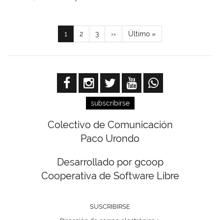
Paginación
Página
1
Page
2
Page
3
Siguiente
››
Última
Último »
actual
página
página
subscribirse
Colectivo de Comunicación
Paco Urondo
Desarrollado por gcoop
Cooperativa de Software Libre
SUSCRIBIRSE