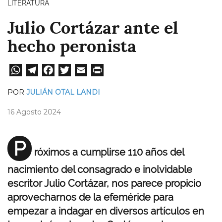
LITERATURA
Julio Cortázar ante el
hecho peronista
W
Te
Fa
T
E
Pri
ha
le
ce
wi
m
nt
POR
JULIÁN OTAL LANDI
ts
gr
bo
tt
ail
16 Agosto 2024
A
a
ok
er
pp
m
P
róximos a cumplirse 110 años del
nacimiento del consagrado e inolvidable
escritor Julio Cortázar, nos parece propicio
aprovecharnos de la efeméride para
empezar a indagar en diversos artículos en