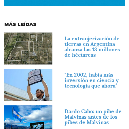
MÁS LEÍDAS
Imagen
La extranjerización de
tierras en Argentina
alcanza las 13 millones
de héctareas
Imagen
"En 2002, había más
inversión en ciencia y
tecnología que ahora"
Imagen
Dardo Cabo: un pibe de
Malvinas antes de los
pibes de Malvinas