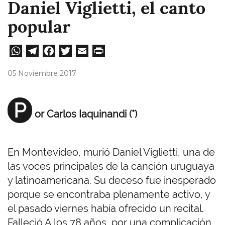
Daniel Viglietti, el canto
popular
W
Te
Fa
T
E
Pri
ha
le
ce
wi
m
nt
05 Noviembre 2017
ts
gr
bo
tt
ail
A
a
ok
er
P
or Carlos Iaquinandi (*)
pp
m
En Montevideo, murió Daniel Viglietti, una de
las voces principales de la canción uruguaya
y latinoamericana. Su deceso fue inesperado
porque se encontraba plenamente activo, y
el pasado viernes había ofrecido un recital.
Falleció A los 78 años, por una complicación