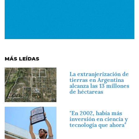
MÁS LEÍDAS
Imagen
La extranjerización de
tierras en Argentina
alcanza las 13 millones
de héctareas
Imagen
"En 2002, había más
inversión en ciencia y
tecnología que ahora"