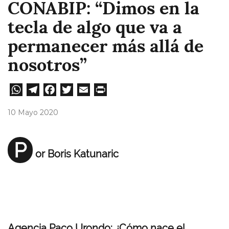
CONABIP: “Dimos en la
tecla de algo que va a
permanecer más allá de
nosotros”
W
Te
Fa
T
E
Pri
ha
le
ce
wi
m
nt
10 Mayo 2020
ts
gr
bo
tt
ail
A
a
ok
er
P
or Boris Katunaric
pp
m
Agencia Paco Urondo: ¿Cómo nace el