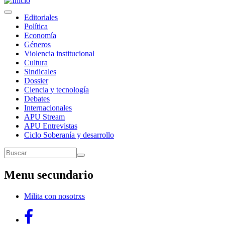
Toggle
Navegación
Editoriales
navigation
Política
principal
Economía
Géneros
Violencia institucional
Cultura
Sindicales
Dossier
Ciencia y tecnología
Debates
Internacionales
APU Stream
APU Entrevistas
Ciclo Soberanía y desarrollo
Buscar
Buscar
Menu secundario
Milita con nosotrxs