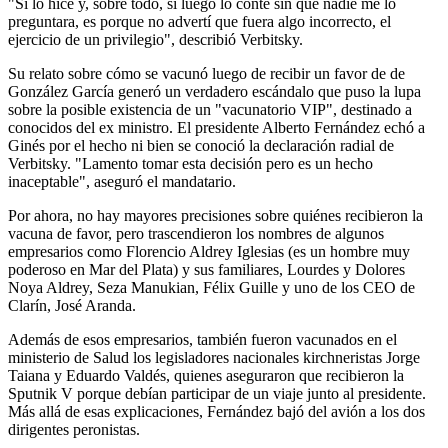
"Si lo hice y, sobre todo, si luego lo conté sin que nadie me lo
preguntara, es porque no advertí que fuera algo incorrecto, el
ejercicio de un privilegio", describió Verbitsky.
Su relato sobre cómo se vacunó luego de recibir un favor de de
González García generó un verdadero escándalo que puso la lupa
sobre la posible existencia de un "vacunatorio VIP", destinado a
conocidos del ex ministro. El presidente Alberto Fernández echó a
Ginés por el hecho ni bien se conoció la declaración radial de
Verbitsky. "Lamento tomar esta decisión pero es un hecho
inaceptable", aseguró el mandatario.
Por ahora, no hay mayores precisiones sobre quiénes recibieron la
vacuna de favor, pero trascendieron los nombres de algunos
empresarios como Florencio Aldrey Iglesias (es un hombre muy
poderoso en Mar del Plata) y sus familiares, Lourdes y Dolores
Noya Aldrey, Seza Manukian, Félix Guille y uno de los CEO de
Clarín, José Aranda.
Además de esos empresarios, también fueron vacunados en el
ministerio de Salud los legisladores nacionales kirchneristas Jorge
Taiana y Eduardo Valdés, quienes aseguraron que recibieron la
Sputnik V porque debían participar de un viaje junto al presidente.
Más allá de esas explicaciones, Fernández bajó del avión a los dos
dirigentes peronistas.