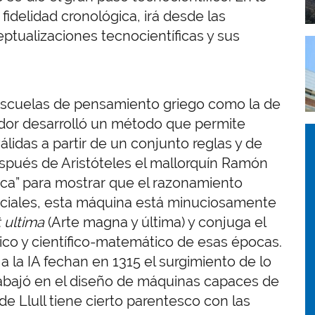
fidelidad cronológica, irá desde las
eptualizaciones tecnocientíficas y sus
I
 escuelas de pensamiento griego como la de
ador desarrolló un método que permite
I
I
lidas a partir de un conjunto reglas y de
espués de Aristóteles el mallorquín Ramón
gica” para mostrar que el razonamiento
ficiales, esta máquina está minuciosamente
 ultima
(Arte magna y última) y conjuga el
ico y científico-matemático de esas épocas.
a la IA fechan en 1315 el surgimiento de lo
rabajó en el diseño de máquinas capaces de
e Llull tiene cierto parentesco con las