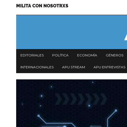
MILITA CON NOSOTRXS
Pasar
Menu
al
secundario
contenido
principal
Navegación
EDITORIALES
POLÍTICA
ECONOMÍA
GÉNEROS
principal
INTERNACIONALES
APU STREAM
APU ENTREVISTAS
Imagen