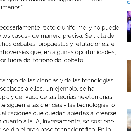
C
 humanos”.
I
necesariamente recto o uniforme, y no puede
 los casos– de manera precisa. Se trata de
chos debates, propuestas y refutaciones, e
ontroversias que, en algunas oportunidades,
or fuera del terreno del debate.
I
campo de las ciencias y de las tecnologías
asociadas a ellos. Un ejemplo, se ha
opia y derivada de las teorías newtonianas
 le siguen a las ciencias y las tecnologías, o
I
ualizaciones que quedan abiertas al crearse
 cuanto a la IA, inversamente, se sostiene
go se dio el gran paso tecnocientífico. En lo