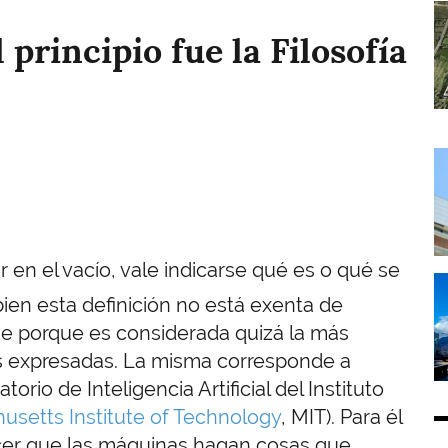
I
l principio fue la Filosofía
I
 en el vacío, vale indicarse qué es o qué se
I
Si bien esta definición no está exenta de
me porque es considerada quizá la más
es expresadas. La misma corresponde a
orio de Inteligencia Artificial del Instituto
usetts Institute of Technology
, MIT). Para él
e hacer que las máquinas hagan cosas que