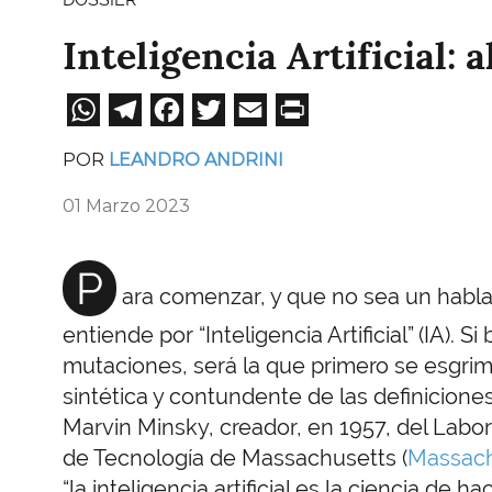
Inteligencia Artificial: a
WhatsApp
Telegram
Facebook
Twitter
Email
Print
POR
LEANDRO ANDRINI
01 Marzo 2023
P
ara comenzar, y que no sea un hablar
entiende por “Inteligencia Artificial” (IA). 
mutaciones, será la que primero se esgri
sintética y contundente de las definicion
Marvin Minsky, creador, en 1957, del Laborat
de Tecnología de Massachusetts (
Massach
“la inteligencia artificial es la ciencia d