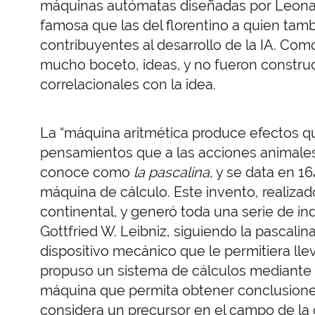
máquinas autómatas diseñadas por Leonar
famosa que las del florentino a quien tambi
contribuyentes al desarrollo de la IA. C
mucho boceto, ideas, y no fueron constr
correlacionales con la idea.
La “máquina aritmética produce efectos qu
pensamientos que a las acciones animales”,
conoce como
la pascalina
, y se data en 1
máquina de cálculo. Este invento, realizado
continental, y generó toda una serie de in
Gottfried W. Leibniz, siguiendo la pascalin
dispositivo mecánico que le permitiera lle
propuso un sistema de cálculos mediante 
máquina que permita obtener conclusiones
considera un precursor en el campo de la 