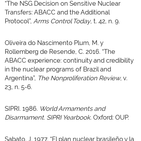
“The NSG Decision on Sensitive Nuclear
Transfers: ABACC and the Additional
Protocol”,
Arms Control Today
,
t. 42, n. 9.
Oliveira do Nascimento Plum, M. y
Rollemberg
de Resende, C. 2016.
“The
ABACC experience: continuity and credibility
in the nuclear
programs of Brazil and
Argentina”,
The Nonproliferation Review
, v.
23, n. 5-6.
SIPRI. 1986.
World Armaments and
Disarmament. SIPRI Yearbook
.
Oxford: OUP.
Sabato, J. 1977.
“El plan nuclear brasileño y la