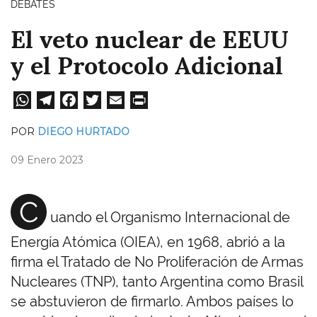
DEBATES
El veto nuclear de EEUU
y el Protocolo Adicional
W
Te
Fa
T
E
Pri
ha
le
ce
wi
m
nt
POR
DIEGO HURTADO
ts
gr
bo
tt
ail
09 Enero 2023
A
a
ok
er
pp
m
C
uando el Organismo Internacional de
Energía Atómica (OIEA), en 1968, abrió a la
firma el Tratado de No Proliferación de Armas
Nucleares (TNP), tanto Argentina como Brasil
se abstuvieron de firmarlo. Ambos países lo