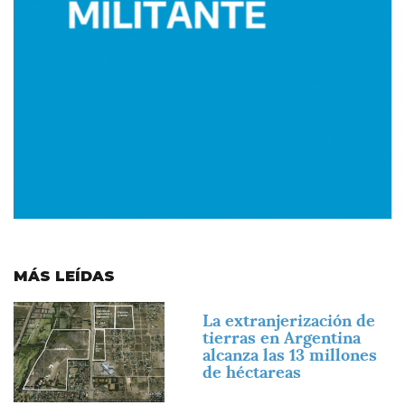
MÁS LEÍDAS
Imagen
La extranjerización de
tierras en Argentina
alcanza las 13 millones
de héctareas