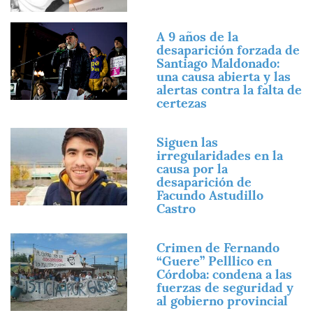
Imagen
A 9 años de la
desaparición forzada de
Santiago Maldonado:
una causa abierta y las
alertas contra la falta de
certezas
Imagen
Siguen las
irregularidades en la
causa por la
desaparición de
Facundo Astudillo
Castro
Imagen
Crimen de Fernando
“Guere” Pelllico en
Córdoba: condena a las
fuerzas de seguridad y
al gobierno provincial