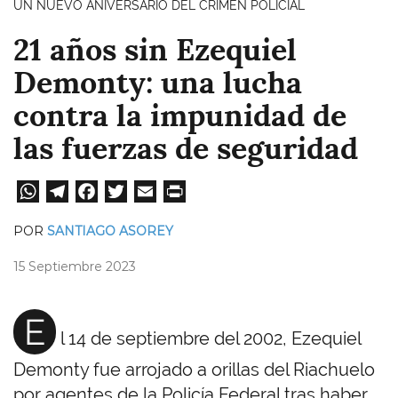
UN NUEVO ANIVERSARIO DEL CRIMEN POLICIAL
21 años sin Ezequiel
Demonty: una lucha
contra la impunidad de
las fuerzas de seguridad
W
Te
Fa
T
E
Pri
ha
le
ce
wi
m
nt
POR
SANTIAGO ASOREY
ts
gr
bo
tt
ail
15 Septiembre 2023
A
a
ok
er
pp
m
E
l 14 de septiembre del 2002, Ezequiel
Demonty fue arrojado a orillas del Riachuelo
por agentes de la Policía Federal tras haber