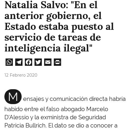
Natalia Salvo: "En el
anterior gobierno, el
Estado estaba puesto al
servicio de tareas de
inteligencia ilegal"
W
Te
Fa
T
E
Pri
ha
le
ce
wi
m
nt
12 Febrero 2020
ts
gr
bo
tt
ail
A
a
ok
er
M
ensajes y comunicación directa habría
pp
m
habido entre el falso abogado Marcelo
D'Alessio y la exministra de Seguridad
Patricia Bullrich. El dato se dio a conocer a