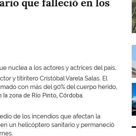
rio que falleció en los
I
I
e nuclea a los actores y actrices del país,
r y titiritero Cristóbal Varela Salas. El
I
Quemado con más del 90% del cuerpo herido,
n la zona de Río Pinto, Córdoba.
edio de los incendios que afectan la
en un helicóptero sanitario y permaneció
ernes.