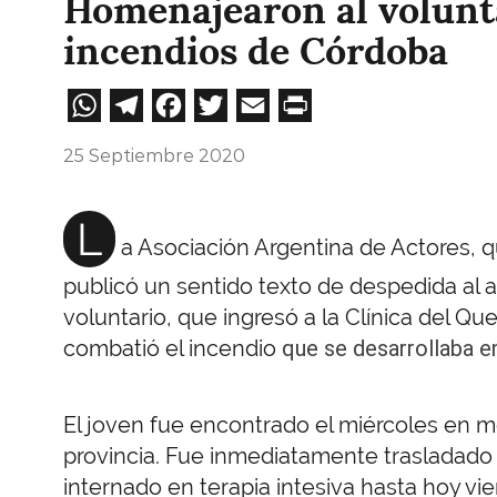
Homenajearon al volunta
incendios de Córdoba
WhatsApp
Telegram
Facebook
Twitter
Email
Print
25 Septiembre 2020
L
a Asociación Argentina de Actores, qu
publicó un sentido texto de despedida al acto
voluntario, que ingresó a la Clínica del 
combatió el incendio
que se desarrollaba e
El joven fue encontrado el miércoles en m
provincia. Fue inmediatamente trasladado 
internado en terapia intesiva hasta hoy vi