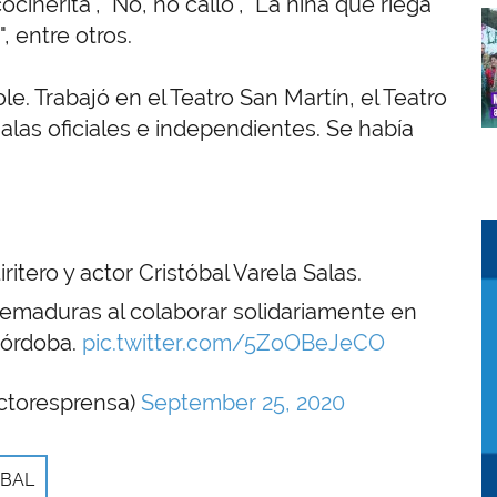
cocinerita", "No, no callo", "La niña que riega
I
, entre otros.
e. Trabajó en el Teatro San Martín, el Teatro
salas oficiales e independientes. Se había
I
I
ritero y actor Cristóbal Varela Salas.
quemaduras al colaborar solidariamente en
 Córdoba.
pic.twitter.com/5ZoOBeJeCO
ctoresprensa)
September 25, 2020
OBAL