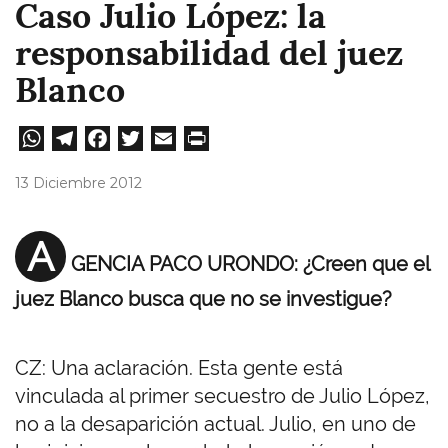
Caso Julio López: la
responsabilidad del juez
Blanco
W
Te
Fa
T
E
Pri
ha
le
ce
wi
m
nt
13 Diciembre 2012
ts
gr
bo
tt
ail
A
a
ok
er
A
GENCIA PACO URONDO: ¿Creen que el
pp
m
juez Blanco busca que no se investigue?
CZ: Una aclaración. Esta gente está
vinculada al primer secuestro de Julio López,
no a la desaparición actual. Julio, en uno de