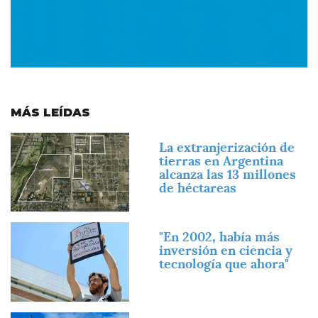
MÁS LEÍDAS
Imagen
La extranjerización de
tierras en Argentina
alcanza las 13 millones
de héctareas
Imagen
"En 2002, había más
inversión en ciencia y
tecnología que ahora"