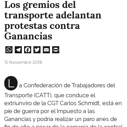
Los gremios del
transporte adelantan
protestas contra
Ganancias
W
Te
Fa
T
E
Pri
ha
le
ce
wi
m
nt
15 Noviembre 2018
ts
gr
bo
tt
ail
A
a
ok
er
L
a Confederación de Trabajadores del
pp
m
Transporte (CATT), que conduce el
extriunviro de la CGT Carlos Schmidt, está en
pie de guerra por el Impuesto a las
Ganancias y podría realizar un paro anes de