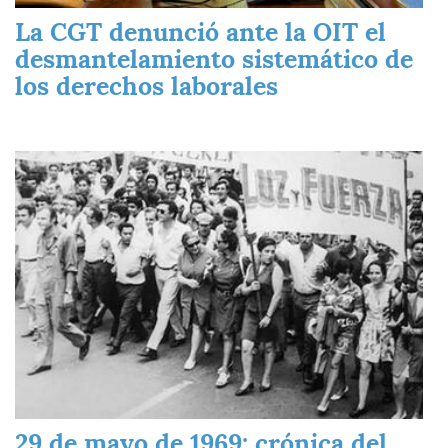
La CGT denunció ante la OIT el
desmantelamiento sistemático de
los derechos laborales
Imagen
29 de mayo de 1969: crónica del