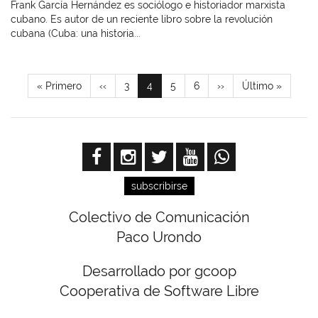
Frank García Hernández es sociólogo e historiador marxista
cubano. Es autor de un reciente libro sobre la revolución
cubana (Cuba: una historia...
Paginación
Primera
« Primero
Página
‹‹
Page
3
Página
4
Page
5
Page
6
Siguiente
››
Última
Último »
página
anterior
actual
página
página
subscribirse
Colectivo de Comunicación
Paco Urondo
Desarrollado por gcoop
Cooperativa de Software Libre