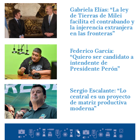
Imagen
Gabriela Elías: “La ley
de Tierras de Milei
facilita el contrabando y
la injerencia extranjera
en las fronteras”
Imagen
Federico García:
“Quiero ser candidato a
intendente de
Presidente Perón”
Imagen
Sergio Escalante: “Lo
central es un proyecto
de matriz productiva
moderna”
Imagen
Imagen