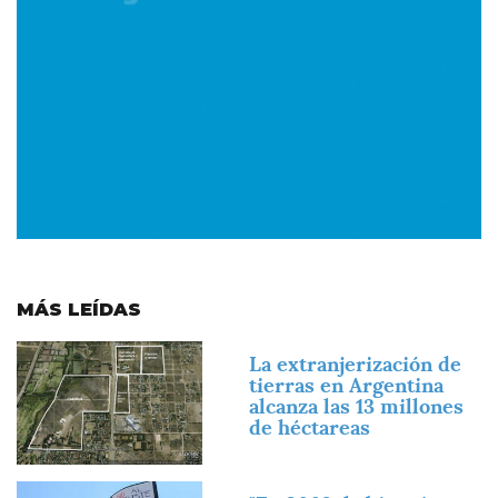
MÁS LEÍDAS
Imagen
La extranjerización de
tierras en Argentina
alcanza las 13 millones
de héctareas
Imagen