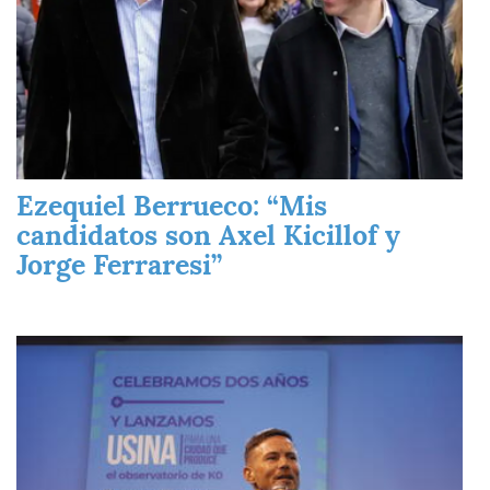
Ezequiel Berrueco: “Mis
candidatos son Axel Kicillof y
Jorge Ferraresi”
Imagen