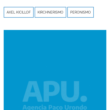
AXEL KICILLOF
KIRCHNERISMO
PERONISMO
Imagen